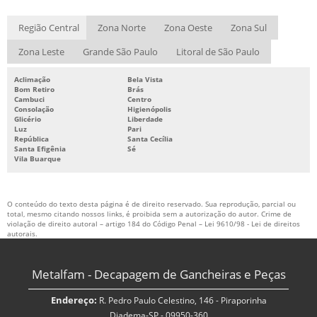
Região Central
Zona Norte
Zona Oeste
Zona Sul
Zona Leste
Grande São Paulo
Litoral de São Paulo
Aclimação
Bela Vista
Bom Retiro
Brás
Cambuci
Centro
Consolação
Higienópolis
Glicério
Liberdade
Luz
Pari
República
Santa Cecília
Santa Efigênia
Sé
Vila Buarque
O conteúdo do texto desta página é de direito reservado. Sua reprodução, parcial ou
total, mesmo citando nossos links, é proibida sem a autorização do autor. Crime de
violação de direito autoral – artigo 184 do Código Penal –
Lei 9610/98 - Lei de direitos
autorais
.
Metalfam - Decapagem de Gancheiras e Peças
Endereço:
R. Pedro Paulo Celestino, 146 - Piraporinha
Diadema-SP - 09950-360