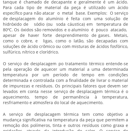
tanque é chamado de decapante e geralmente é um ácido.
Para cada tipo de material da peça é utilizado um ácido
específico para não atacar o metal base. Exemplos: O
serviço
de desplacagem
do alumínio é feita com uma solução de
hidróxido de sódio (ou soda cáustica) em temperatura de
80ºC. Os óxidos são removidos e o alumínio é pouco atacado,
apesar de haver forte desprendimento de gases. Metais,
como o cobre, e ligas, como o latão, são decapadas com
soluções de ácido crômico ou com misturas de ácidos fosfórico,
sulfúrico, nítrico e clorídrico.
O
serviço de desplacagem
po tratamento térmico entende-se
pela operação de aquecer um material a uma determinada
temperatura por um período de tempo em condições
determinada e controlada com a finalidade de livrar o material
de impurezas e resíduos. Os principais fatores que devem ser
levados em conta nesse
serviço de desplacagem
térmica é o
aquecimento, tempo de permanência à temperatura,
resfriamento e atmosfera do local de aquecimento.
A
serviço de desplacagem
térmica tem como objetivo a
mudança significativa na temperatura da peça que permitem a
remoção dos polímeros, tinta e outros resíduos como graxa e
oxidações, através da introdução de calor. O
serviço de