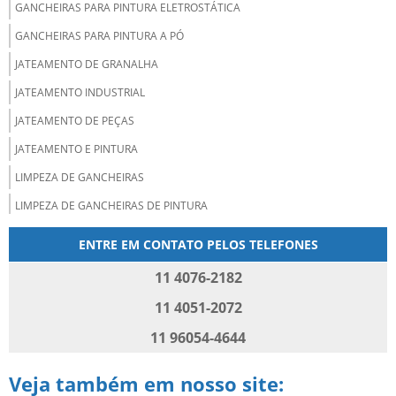
GANCHEIRAS PARA PINTURA ELETROSTÁTICA
GANCHEIRAS PARA PINTURA A PÓ
JATEAMENTO DE GRANALHA
JATEAMENTO INDUSTRIAL
JATEAMENTO DE PEÇAS
JATEAMENTO E PINTURA
LIMPEZA DE GANCHEIRAS
LIMPEZA DE GANCHEIRAS DE PINTURA
LIMPEZA QUÍMICA DE METAIS
ENTRE EM CONTATO PELOS TELEFONES
LIMPEZA QUÍMICA DE PEÇAS
11 4076-2182
LIMPEZA DE SKID
11 4051-2072
LIMPEZA DE TINTAS AUTOMOTIVAS
11 96054-4644
PIROLISE DE POLÍMEROS
PIROLISE TÉRMICA
Veja também em nosso site: