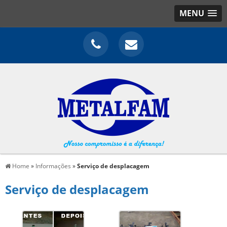
MENU
Home
»
Informações
»
Serviço de desplacagem
Serviço de desplacagem