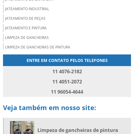
JATEAMENTO INDUSTRIAL
JATEAMENTO DE PEÇAS
JATEAMENTO E PINTURA
LIMPEZA DE GANCHEIRAS
LIMPEZA DE GANCHEIRAS DE PINTURA
LIMPEZA QUÍMICA DE METAIS
ENTRE EM CONTATO PELOS TELEFONES
LIMPEZA QUÍMICA DE PEÇAS
11 4076-2182
LIMPEZA DE SKID
11 4051-2072
LIMPEZA DE TINTAS AUTOMOTIVAS
11 96054-4644
PIROLISE DE POLÍMEROS
PIROLISE TÉRMICA
Veja também em nosso site:
QUEIMA DE GANCHEIRAS
REMOÇÃO DE JATEAMENTO
Limpeza de gancheiras de pintura
REMOÇÃO DE METAL BORRACHA