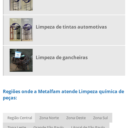
REMOÇÃO DE TINTA AUTOMOTIVA
SERVIÇO DE DECAPAGEM
Limpeza de tintas automotivas
SERVIÇO DE DESPLACAGEM
SERVIÇO DE PIROLISE
Limpeza de gancheiras
Regiões onde a Metalfam atende Limpeza química de
peças:
Região Central
Zona Norte
Zona Oeste
Zona Sul
Zona Leste
Grande São Paulo
Litoral de São Paulo