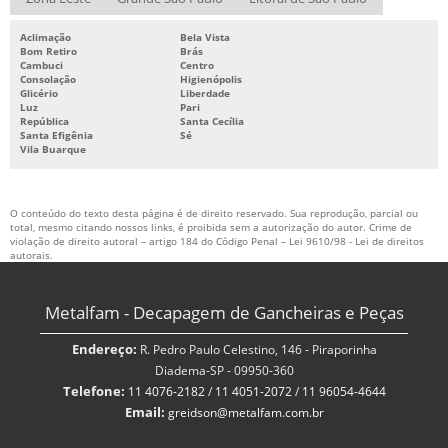
Aclimação
Bela Vista
Bom Retiro
Brás
Cambuci
Centro
Consolação
Higienópolis
Glicério
Liberdade
Luz
Pari
República
Santa Cecília
Santa Efigênia
Sé
Vila Buarque
O conteúdo do texto desta página é de direito reservado. Sua reprodução, parcial ou
total, mesmo citando nossos links, é proibida sem a autorização do autor. Crime de
violação de direito autoral – artigo 184 do Código Penal –
Lei 9610/98 - Lei de direitos
autorais
.
Metalfam - Decapagem de Gancheiras e Peças
Endereço:
R. Pedro Paulo Celestino, 146 - Piraporinha
Diadema-SP - 09950-360
Telefone:
11 4076-2182
/
11 4051-2072
/
11 96054-4644
Email:
greidson@metalfam.com.br