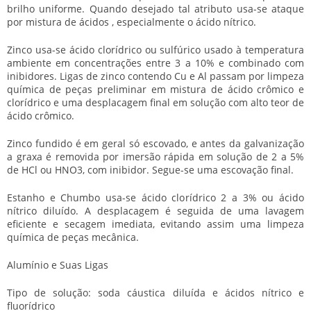
brilho uniforme. Quando desejado tal atributo usa-se ataque
por mistura de ácidos , especialmente o ácido nítrico.
Zinco usa-se ácido clorídrico ou sulfúrico usado à temperatura
ambiente em concentrações entre 3 a 10% e combinado com
inibidores. Ligas de zinco contendo Cu e Al passam por
limpeza
química de peças
preliminar em mistura de ácido crômico e
clorídrico e uma desplacagem final em solução com alto teor de
ácido crômico.
Zinco fundido é em geral só escovado, e antes da galvanização
a graxa é removida por imersão rápida em solução de 2 a 5%
de HCl ou HNO3, com inibidor. Segue-se uma escovação final.
Estanho e Chumbo usa-se ácido clorídrico 2 a 3% ou ácido
nítrico diluído. A desplacagem é seguida de uma lavagem
eficiente e secagem imediata, evitando assim uma
limpeza
química de peças
mecânica.
Alumínio e Suas Ligas
Tipo de solução: soda cáustica diluída e ácidos nítrico e
fluorídrico