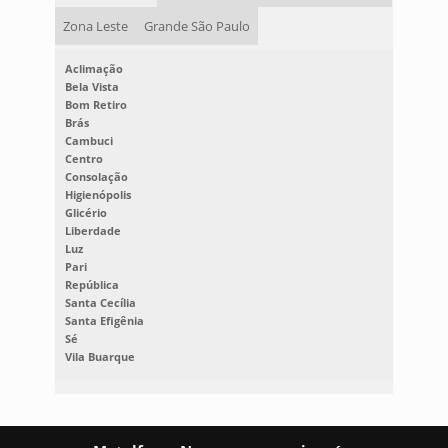
Zona Leste
Grande São Paulo
Aclimação
Bela Vista
Bom Retiro
Brás
Cambuci
Centro
Consolação
Higienópolis
Glicério
Liberdade
Luz
Pari
República
Santa Cecília
Santa Efigênia
Sé
Vila Buarque